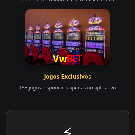
Jogos Exclusivos
15+ jogos disponíveis apenas no aplicativo
⚡