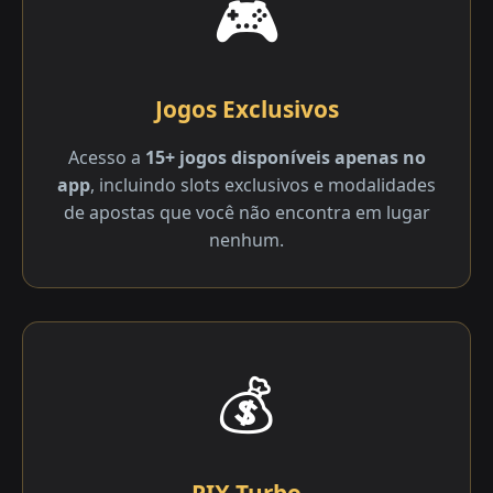
🎮
Jogos Exclusivos
Acesso a
15+ jogos disponíveis apenas no
app
, incluindo slots exclusivos e modalidades
de apostas que você não encontra em lugar
nenhum.
💰
PIX Turbo