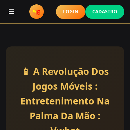
☰
LOGIN
CADASTRO
📱 A Revolução Dos
Jogos Móveis :
Entretenimento Na
Palma Da Mão :