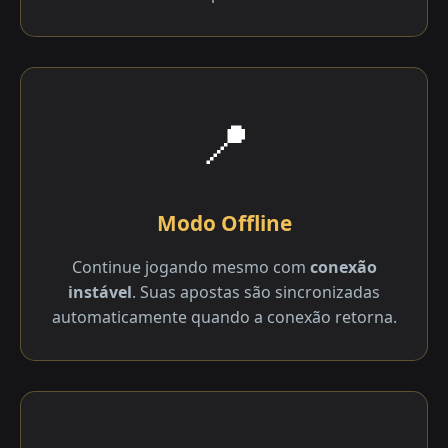
📍
Modo Offline
Continue jogando mesmo com
conexão
instável
. Suas apostas são sincronizadas
automaticamente quando a conexão retorna.