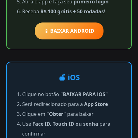
Abra o app e faça seu
primeiro login
Receba
R$ 100 grátis + 50 rodadas
!
📱 BAIXAR ANDROID
🍎 iOS
Clique no botão
"BAIXAR PARA iOS"
Será redirecionado para a
App Store
Clique em
"Obter"
para baixar
Use
Face ID, Touch ID ou senha
para
confirmar