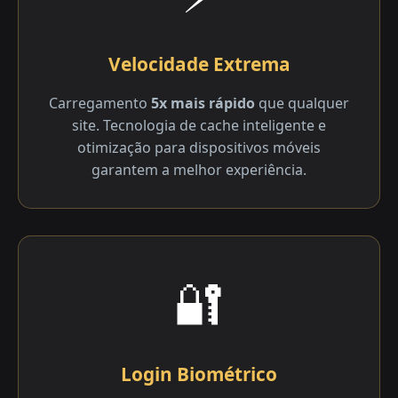
Velocidade Extrema
Carregamento
5x mais rápido
que qualquer
site. Tecnologia de cache inteligente e
otimização para dispositivos móveis
garantem a melhor experiência.
🔐
Login Biométrico