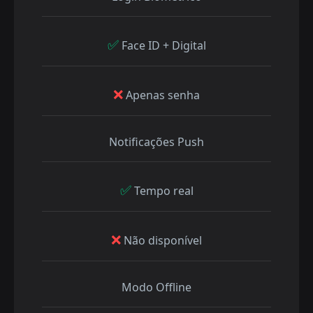
✅
Face ID + Digital
❌
Apenas senha
Notificações Push
✅
Tempo real
❌
Não disponível
Modo Offline