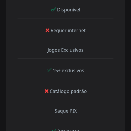
✅
Disponível
❌
Requer internet
Jogos Exclusivos
✅
15+ exclusivos
❌
Catálogo padrão
Saque PIX
✅