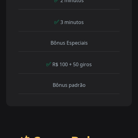
2 minutos
✅
3 minutos
Bônus Especiais
✅
R$ 100 + 50 giros
Bônus padrão