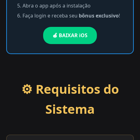
Abra o app após a instalação
Faça login e receba seu
bônus exclusivo
!
🍎 BAIXAR iOS
⚙️ Requisitos do
Sistema