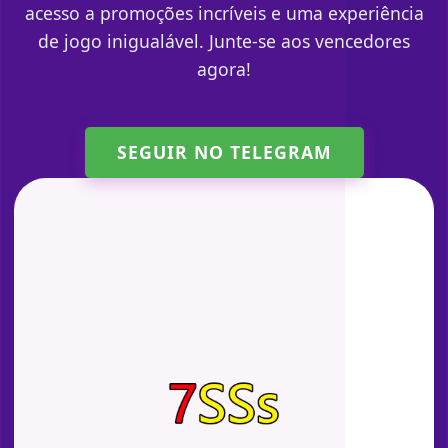
acesso a promoções incríveis e uma experiência
de jogo inigualável. Junte-se aos vencedores
agora!
SEGUIR NO TELEGRAM