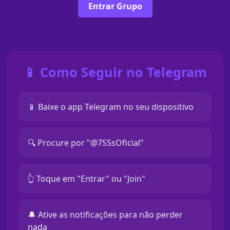
Entrar Grupo
📱 Como Seguir no Telegram
📱 Baixe o app Telegram no seu dispositivo
🔍 Procure por "@7SSsOficial"
👆 Toque em "Entrar" ou "Join"
🔔 Ative as notificações para não perder
nada