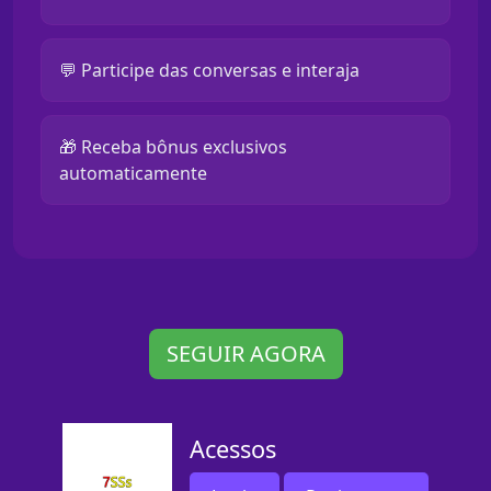
💬 Participe das conversas e interaja
🎁 Receba bônus exclusivos
automaticamente
SEGUIR AGORA
Acessos