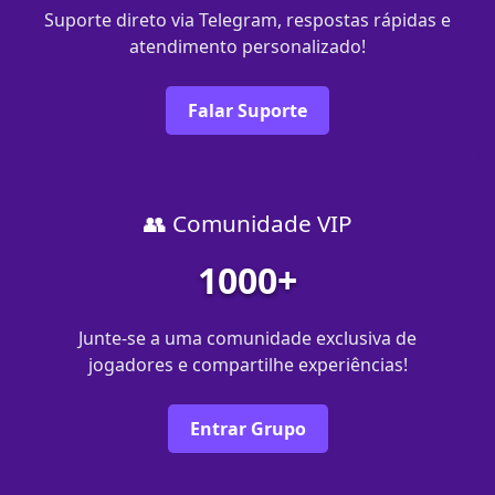
Suporte direto via Telegram, respostas rápidas e
atendimento personalizado!
Falar Suporte
👥 Comunidade VIP
1000+
Junte-se a uma comunidade exclusiva de
jogadores e compartilhe experiências!
Entrar Grupo