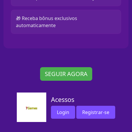
🎁 Receba bônus exclusivos
automaticamente
SEGUIR AGORA
Acessos
Login
Registrar-se