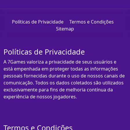
Políticas de Privacidade
Termos e Condições
Sitemap
Políticas de Privacidade
A 7Games valoriza a privacidade de seus usuários e
está empenhada em proteger todas as informações
pessoais fornecidas durante o uso de nossos canais de
comunicação. Todos os dados coletados são utilizados
exclusivamente para fins de melhoria contínua da
experiência de nossos jogadores.
Termos e Condições