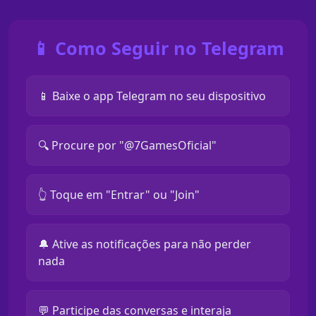
📱 Como Seguir no Telegram
📱 Baixe o app Telegram no seu dispositivo
🔍 Procure por "@7GamesOficial"
👆 Toque em "Entrar" ou "Join"
🔔 Ative as notificações para não perder
nada
💬 Participe das conversas e interaja