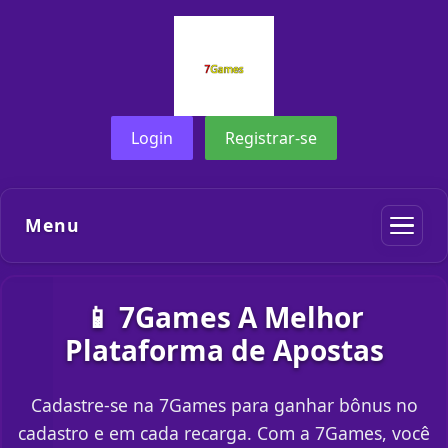
Login
Registrar-se
Menu
📱 7Games A Melhor
Plataforma de Apostas
Cadastre-se na 7Games para ganhar bônus no
cadastro e em cada recarga. Com a 7Games, você