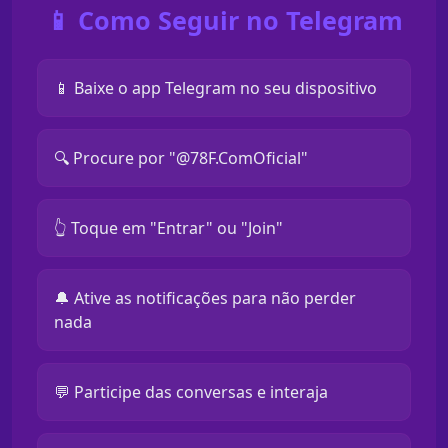
📱 Como Seguir no Telegram
📱 Baixe o app Telegram no seu dispositivo
🔍 Procure por "@78F.ComOficial"
👆 Toque em "Entrar" ou "Join"
🔔 Ative as notificações para não perder
nada
💬 Participe das conversas e interaja