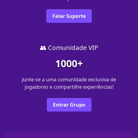
Falar Suporte
👥 Comunidade VIP
1000+
Junte-se a uma comunidade exclusiva de
jogadores e compartilhe experiências!
Entrar Grupo