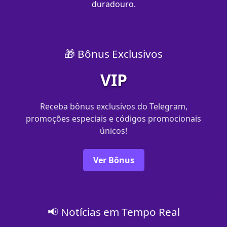
duradouro.
🎁 Bônus Exclusivos
VIP
Receba bônus exclusivos do Telegram,
promoções especiais e códigos promocionais
únicos!
Ver Bônus
📢 Notícias em Tempo Real