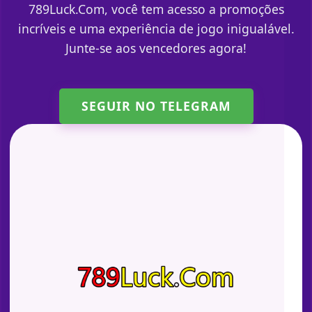
789Luck.Com, você tem acesso a promoções
incríveis e uma experiência de jogo inigualável.
Junte-se aos vencedores agora!
SEGUIR NO TELEGRAM