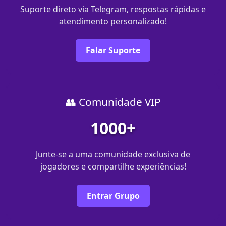
Suporte direto via Telegram, respostas rápidas e
atendimento personalizado!
Falar Suporte
👥 Comunidade VIP
1000+
Junte-se a uma comunidade exclusiva de
jogadores e compartilhe experiências!
Entrar Grupo