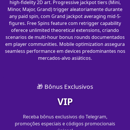
high-fidelity 2D art. Progressive jackpot tiers (Mini,
Minor, Major, Grand) trigger aleatoriamente durante
any paid spin, com Grand jackpot averaging mid-5-
figures. Free Spins feature com retrigger capability
oferece unlimited theoretical extensions, criando
scenarios de multi-hour bonus rounds documentados
em player communities. Mobile optimization assegura
seamless performance em devices predominantes nos
mercados-alvo asiáticos.
🎁 Bônus Exclusivos
VIP
Receba bônus exclusivos do Telegram,
promoções especiais e códigos promocionais