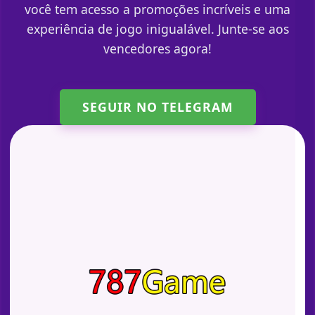
você tem acesso a promoções incríveis e uma
experiência de jogo inigualável. Junte-se aos
vencedores agora!
SEGUIR NO TELEGRAM