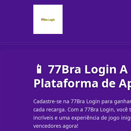
📱 77Bra Login A
Plataforma de A
Cadastre-se na 77Bra Login para ganha
cada recarga. Com a 77Bra Login, você
incríveis e uma experiência de jogo inig
vencedores agora!