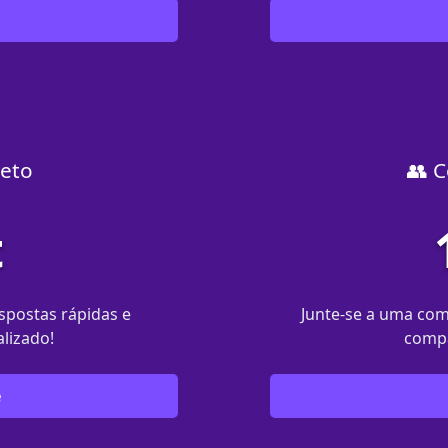
reto
👥 
t
espostas rápidas e
Junte-se a uma com
lizado!
compa
e