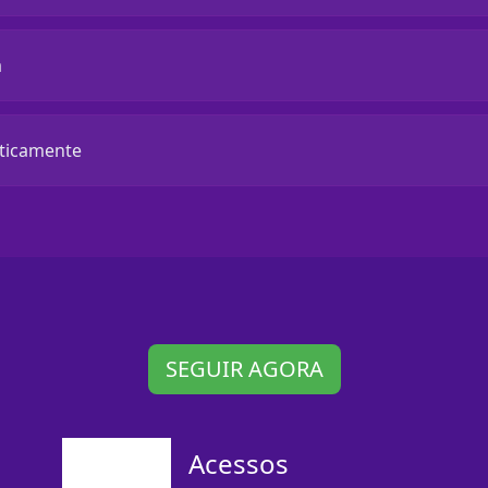
a
aticamente
SEGUIR AGORA
Acessos