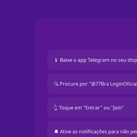
📱 Baixe o app Telegram no seu disp
🔍 Procure por "@77Bra LoginOficia
👆 Toque em "Entrar" ou "Join"
🔔 Ative as notificações para não p