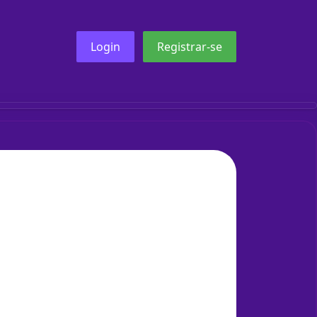
Login
Registrar-se