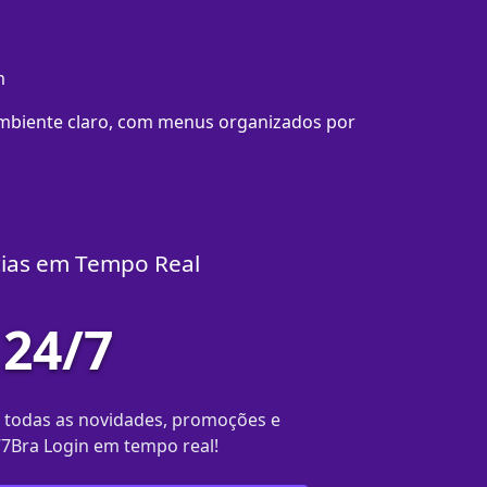
m
m ambiente claro, com menus organizados por
cias em Tempo Real
24/7
e todas as novidades, promoções e
77Bra Login em tempo real!