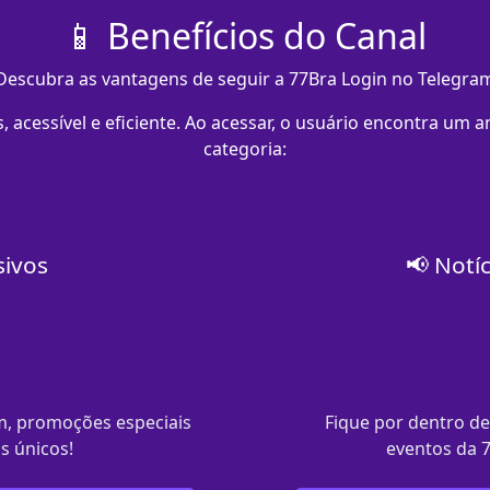
📱 Benefícios do Canal
Descubra as vantagens de seguir a 77Bra Login no Telegra
s, acessível e eficiente. Ao acessar, o usuário encontra u
categoria:
sivos
📢 Notí
m, promoções especiais
Fique por dentro d
s únicos!
eventos da 