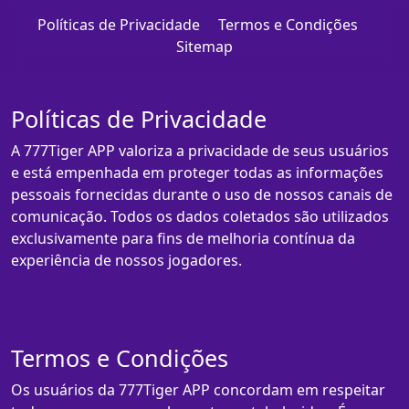
Políticas de Privacidade
Termos e Condições
Sitemap
Políticas de Privacidade
A 777Tiger APP valoriza a privacidade de seus usuários
e está empenhada em proteger todas as informações
pessoais fornecidas durante o uso de nossos canais de
comunicação. Todos os dados coletados são utilizados
exclusivamente para fins de melhoria contínua da
experiência de nossos jogadores.
Termos e Condições
Os usuários da 777Tiger APP concordam em respeitar