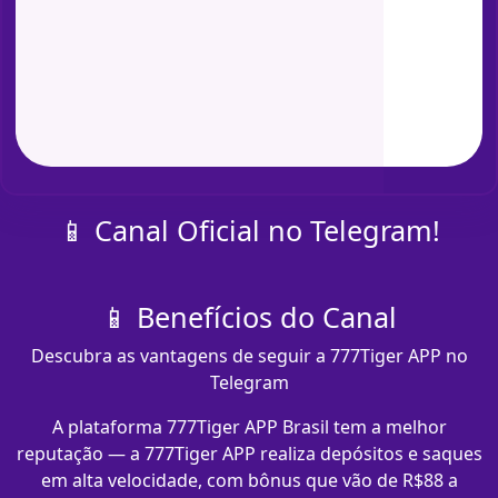
📱 Canal Oficial no Telegram!
📱 Benefícios do Canal
Descubra as vantagens de seguir a 777Tiger APP no
Telegram
A plataforma 777Tiger APP Brasil tem a melhor
reputação — a 777Tiger APP realiza depósitos e saques
em alta velocidade, com bônus que vão de R$88 a