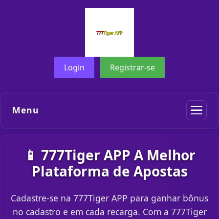
Login
Registrar-se
Menu
📱 777Tiger APP A Melhor
Plataforma de Apostas
Cadastre-se na 777Tiger APP para ganhar bônus
no cadastro e em cada recarga. Com a 777Tiger