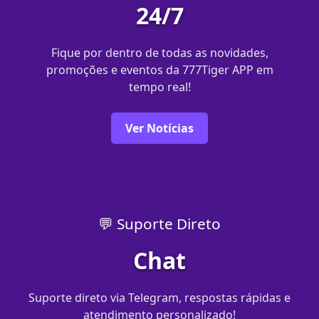
24/7
Fique por dentro de todas as novidades,
promoções e eventos da 777Tiger APP em
tempo real!
Ver Notícias
💬 Suporte Direto
Chat
Suporte direto via Telegram, respostas rápidas e
atendimento personalizado!