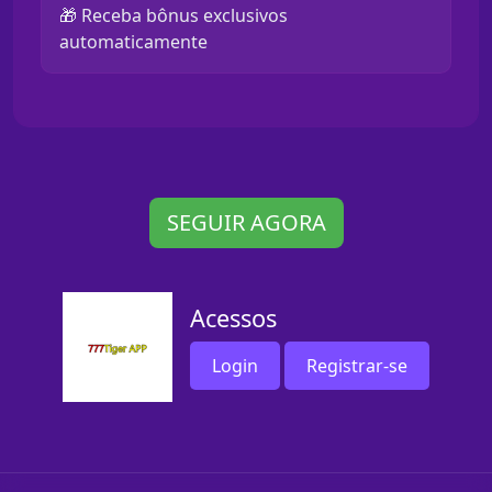
🎁 Receba bônus exclusivos
automaticamente
SEGUIR AGORA
Acessos
Login
Registrar-se