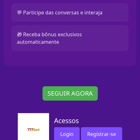
💬 Participe das conversas e interaja
🎁 Receba bônus exclusivos
automaticamente
SEGUIR AGORA
Acessos
Login
Registrar-se