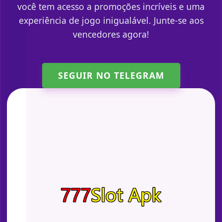
você tem acesso a promoções incríveis e uma
experiência de jogo inigualável. Junte-se aos
vencedores agora!
SEGUIR NO TELEGRAM