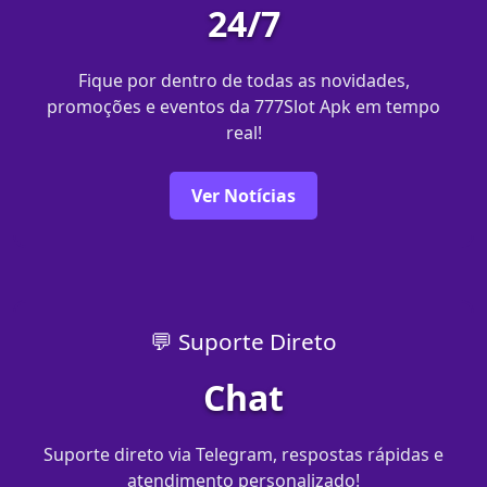
24/7
Fique por dentro de todas as novidades,
promoções e eventos da 777Slot Apk em tempo
real!
Ver Notícias
💬 Suporte Direto
Chat
Suporte direto via Telegram, respostas rápidas e
atendimento personalizado!