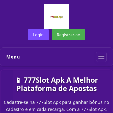
Login
Registrar-se
Menu
📱 777Slot Apk A Melhor
Plataforma de Apostas
Cadastre-se na 777Slot Apk para ganhar bônus no
cadastro e em cada recarga. Com a 777Slot Apk,