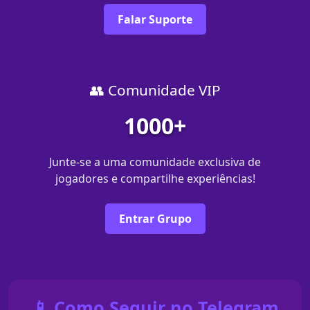
Falar Suporte
👥 Comunidade VIP
1000+
Junte-se a uma comunidade exclusiva de
jogadores e compartilhe experiências!
Entrar Grupo
📱 Como Seguir no Telegram