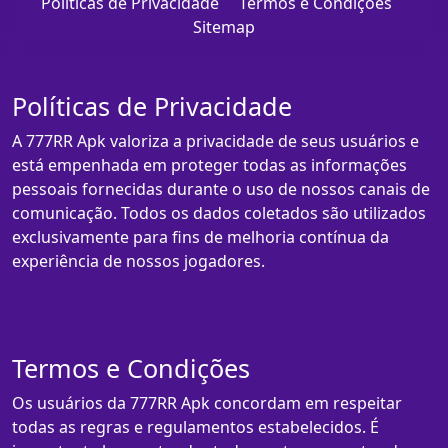
Políticas de Privacidade
Termos e Condições
Sitemap
Políticas de Privacidade
A 777RR Apk valoriza a privacidade de seus usuários e
está empenhada em proteger todas as informações
pessoais fornecidas durante o uso de nossos canais de
comunicação. Todos os dados coletados são utilizados
exclusivamente para fins de melhoria contínua da
experiência de nossos jogadores.
Termos e Condições
Os usuários da 777RR Apk concordam em respeitar
todas as regras e regulamentos estabelecidos. É