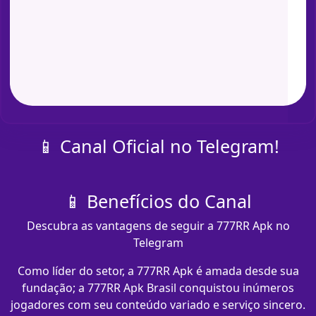
📱 Canal Oficial no Telegram!
📱 Benefícios do Canal
Descubra as vantagens de seguir a 777RR Apk no
Telegram
Como líder do setor, a 777RR Apk é amada desde sua
fundação; a 777RR Apk Brasil conquistou inúmeros
jogadores com seu conteúdo variado e serviço sincero.