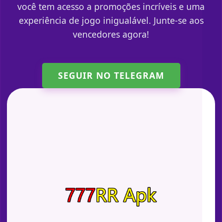
você tem acesso a promoções incríveis e uma
experiência de jogo inigualável. Junte-se aos
vencedores agora!
SEGUIR NO TELEGRAM