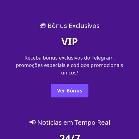
🎁 Bônus Exclusivos
VIP
Receba bônus exclusivos do Telegram,
promoções especiais e códigos promocionais
únicos!
Ver Bônus
📢 Notícias em Tempo Real
24/7