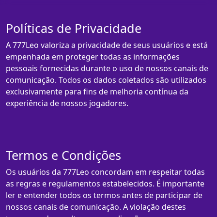
Políticas de Privacidade
A 777Leo valoriza a privacidade de seus usuários e está
empenhada em proteger todas as informações
pessoais fornecidas durante o uso de nossos canais de
comunicação. Todos os dados coletados são utilizados
exclusivamente para fins de melhoria contínua da
experiência de nossos jogadores.
Termos e Condições
Os usuários da 777Leo concordam em respeitar todas
as regras e regulamentos estabelecidos. É importante
ler e entender todos os termos antes de participar de
nossos canais de comunicação. A violação destes