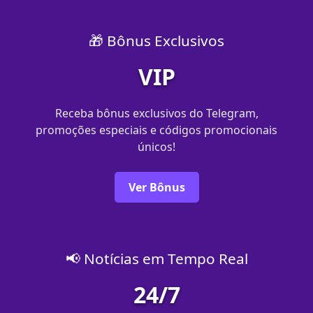
🎁 Bônus Exclusivos
VIP
Receba bônus exclusivos do Telegram,
promoções especiais e códigos promocionais
únicos!
Ver Bônus
📢 Notícias em Tempo Real
24/7