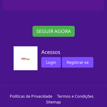
SEGUIR AGORA
Acessos
Login
Registrar-se
Políticas de Privacidade
Termos e Condições
Sitemap