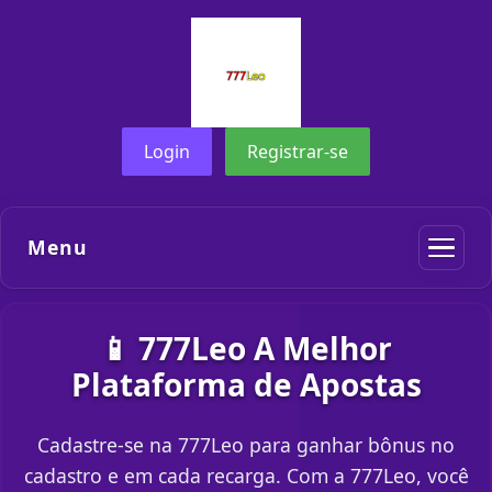
Login
Registrar-se
Menu
📱 777Leo A Melhor
Plataforma de Apostas
Cadastre-se na 777Leo para ganhar bônus no
cadastro e em cada recarga. Com a 777Leo, você