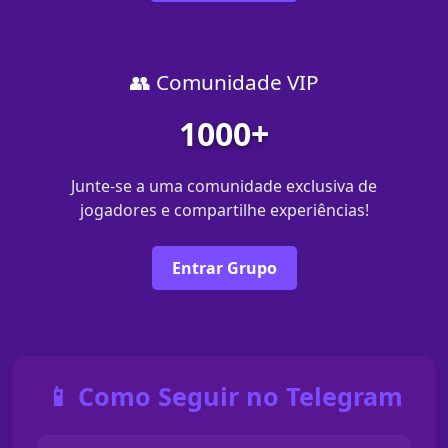
👥 Comunidade VIP
1000+
Junte-se a uma comunidade exclusiva de
jogadores e compartilhe experiências!
Entrar Grupo
📱 Como Seguir no Telegram