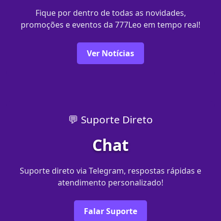
Fique por dentro de todas as novidades,
promoções e eventos da 777Leo em tempo real!
Ver Notícias
💬 Suporte Direto
Chat
Suporte direto via Telegram, respostas rápidas e
atendimento personalizado!
Falar Suporte