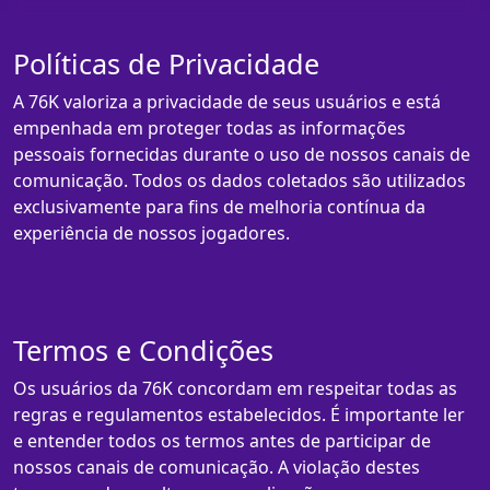
Políticas de Privacidade
A 76K valoriza a privacidade de seus usuários e está
empenhada em proteger todas as informações
pessoais fornecidas durante o uso de nossos canais de
comunicação. Todos os dados coletados são utilizados
exclusivamente para fins de melhoria contínua da
experiência de nossos jogadores.
Termos e Condições
Os usuários da 76K concordam em respeitar todas as
regras e regulamentos estabelecidos. É importante ler
e entender todos os termos antes de participar de
nossos canais de comunicação. A violação destes