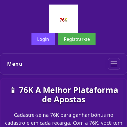
Login
Registrar-se
Menu
📱 76K A Melhor Plataforma
de Apostas
Cadastre-se na 76K para ganhar bônus no
cadastro e em cada recarga. Com a 76K, você tem