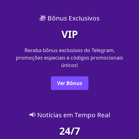
🎁 Bônus Exclusivos
VIP
Receba bônus exclusivos do Telegram,
promoções especiais e códigos promocionais
únicos!
Ver Bônus
📢 Notícias em Tempo Real
24/7