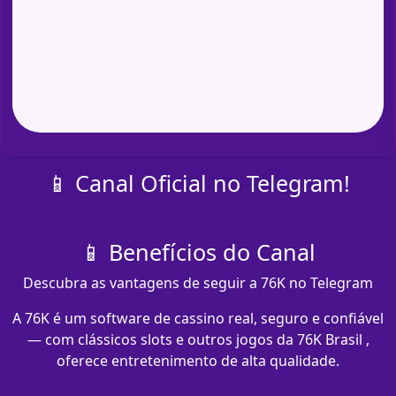
📱 Canal Oficial no Telegram!
📱 Benefícios do Canal
Descubra as vantagens de seguir a 76K no Telegram
A 76K é um software de cassino real, seguro e confiável
— com clássicos slots e outros jogos da 76K Brasil ,
oferece entretenimento de alta qualidade.