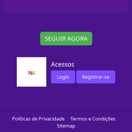
SEGUIR AGORA
Acessos
Login
Registrar-se
Políticas de Privacidade
Termos e Condições
Sitemap