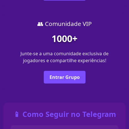
👥 Comunidade VIP
1000+
Junte-se a uma comunidade exclusiva de
jogadores e compartilhe experiências!
Entrar Grupo
📱 Como Seguir no Telegram