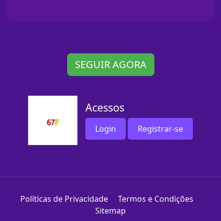
SEGUIR AGORA
Acessos
Login
Registrar-se
Políticas de Privacidade
Termos e Condições
Sitemap