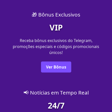
🎁 Bônus Exclusivos
VIP
Receba bônus exclusivos do Telegram,
promoções especiais e códigos promocionais
únicos!
Ver Bônus
📢 Notícias em Tempo Real
24/7