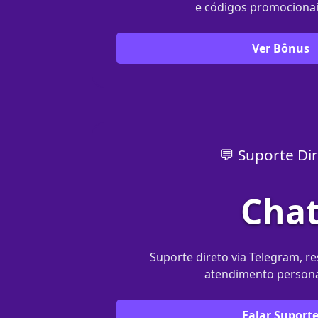
e códigos promocionai
Ver Bônus
💬 Suporte Di
Cha
Suporte direto via Telegram, r
atendimento persona
Falar Suport