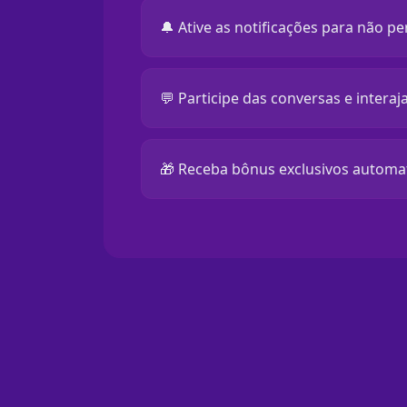
🔔 Ative as notificações para não p
💬 Participe das conversas e interaj
🎁 Receba bônus exclusivos autom