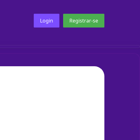
Login
Registrar-se