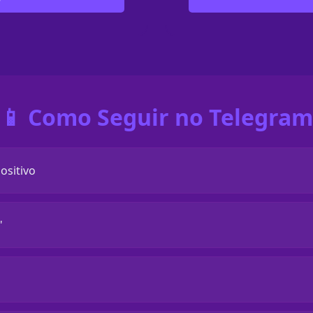
📱 Como Seguir no Telegram
ositivo
"