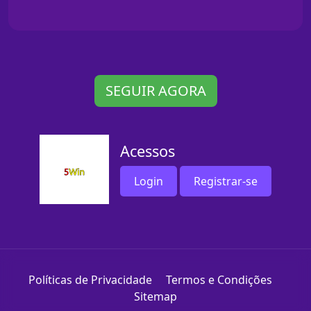
SEGUIR AGORA
Acessos
Login
Registrar-se
Políticas de Privacidade
Termos e Condições
Sitemap