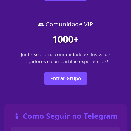
👥 Comunidade VIP
1000+
Junte-se a uma comunidade exclusiva de
jogadores e compartilhe experiências!
Entrar Grupo
📱 Como Seguir no Telegram