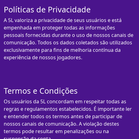
Políticas de Privacidade
A 5L valoriza a privacidade de seus usuários e está
empenhada em proteger todas as informações
pessoais fornecidas durante o uso de nossos canais de
comunicação. Todos os dados coletados são utilizados
exclusivamente para fins de melhoria contínua da
experiência de nossos jogadores.
Termos e Condições
Os usuários da 5L concordam em respeitar todas as
regras e regulamentos estabelecidos. É importante ler
e entender todos os termos antes de participar de
nossos canais de comunicação. A violação destes
termos pode resultar em penalizações ou na
suspensão da conta.