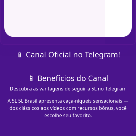
📱 Canal Oficial no Telegram!
📱 Benefícios do Canal
Descubra as vantagens de seguir a 5L no Telegram
A 5L 5L Brasil apresenta caça-níqueis sensacionais —
dos clássicos aos vídeos com recursos bônus, você
escolhe seu favorito.