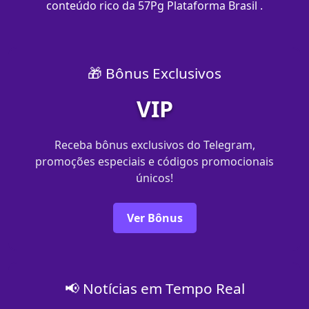
conteúdo rico da 57Pg Plataforma Brasil .
🎁 Bônus Exclusivos
VIP
Receba bônus exclusivos do Telegram,
promoções especiais e códigos promocionais
únicos!
Ver Bônus
📢 Notícias em Tempo Real