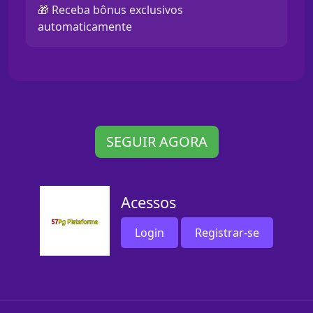
🎁 Receba bônus exclusivos
automaticamente
SEGUIR AGORA
Acessos
Login
Registrar-se