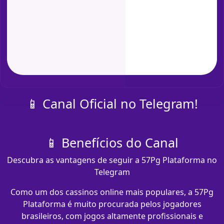
📱 Canal Oficial no Telegram!
📱 Benefícios do Canal
Descubra as vantagens de seguir a 57Pg Plataforma no
Telegram
Como um dos cassinos online mais populares, a 57Pg
Plataforma é muito procurada pelos jogadores
brasileiros, com jogos altamente profissionais e