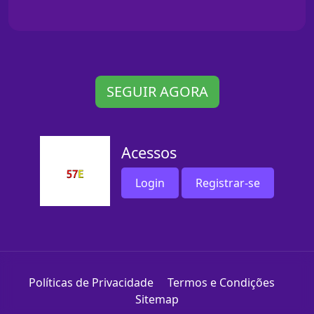
SEGUIR AGORA
Acessos
Login
Registrar-se
Políticas de Privacidade
Termos e Condições
Sitemap