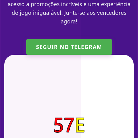
acesso a promoções incríveis e uma experiência
de jogo inigualável. Junte-se aos vencedores
agora!
SEGUIR NO TELEGRAM