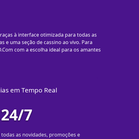
aças à interface otimizada para todas as
s e uma seção de cassino ao vivo. Para
D.Com com​ a escolha ideal para os amantes
cias em Tempo Real
24/7
e todas as novidades, promoções e