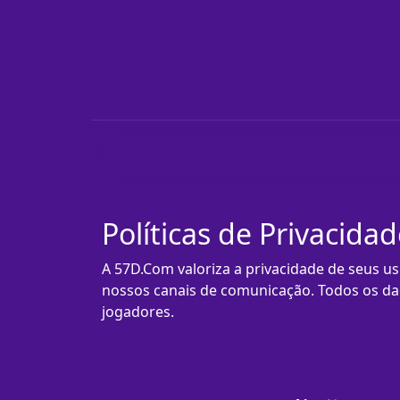
Políticas de Privacida
A 57D.Com valoriza a privacidade de seus 
nossos canais de comunicação. Todos os dad
jogadores.