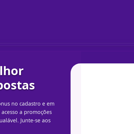
lhor
postas
ônus no cadastro e em
m acesso a promoções
ualável. Junte-se aos