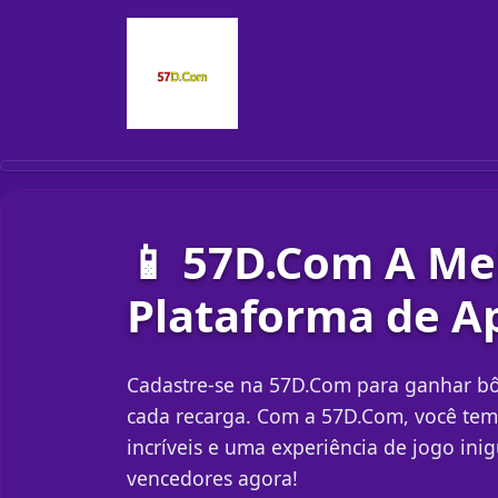
📱 57D.Com A Me
Plataforma de A
Cadastre-se na 57D.Com para ganhar b
cada recarga. Com a 57D.Com, você te
incríveis e uma experiência de jogo inig
vencedores agora!