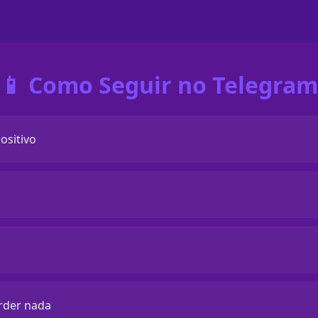
📱 Como Seguir no Telegram
ositivo
erder nada