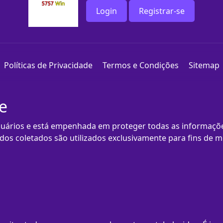
Login
Registrar-se
Políticas de Privacidade
Termos e Condições
Sitemap
de
usuários e está empenhada em proteger todas as informaçõ
os coletados são utilizados exclusivamente para fins de m