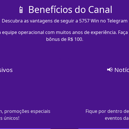
📱 Benefícios do Canal
Descubra as vantagens de seguir a 5757 Win no Telegram
 equipe operacional com muitos anos de experiência. Faça
bônus de R$ 100.
sivos
📢 Notí
m, promoções especiais
Fique por dentro d
s únicos!
eventos da