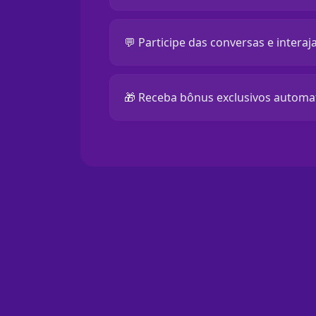
💬 Participe das conversas e interaj
🎁 Receba bônus exclusivos autom