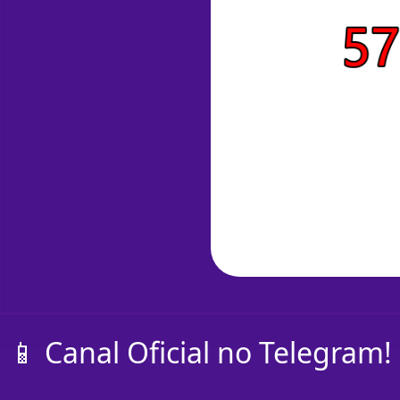
📱 Canal Oficial no Telegram!