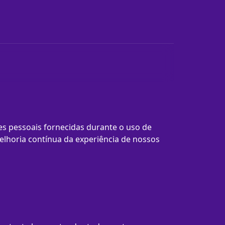
es pessoais fornecidas durante o uso de
elhoria contínua da experiência de nossos