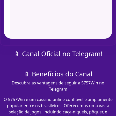
📱 Canal Oficial no Telegram!
📱 Benefícios do Canal
Descubra as vantagens de seguir a 5757Win no
Telegram
O 5757Win é um cassino online confiável e amplamente
popular entre os brasileiros. Oferecemos uma vasta
seleção de jogos, incluindo caça-níqueis, pôquer, e