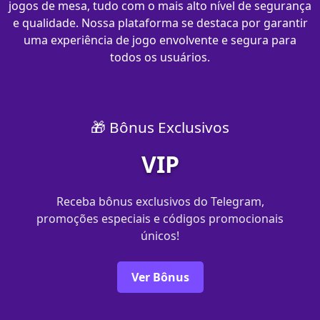
jogos de mesa, tudo com o mais alto nível de segurança
e qualidade. Nossa plataforma se destaca por garantir
uma experiência de jogo envolvente e segura para
todos os usuários.
🎁 Bônus Exclusivos
VIP
Receba bônus exclusivos do Telegram,
promoções especiais e códigos promocionais
únicos!
Ver Bônus