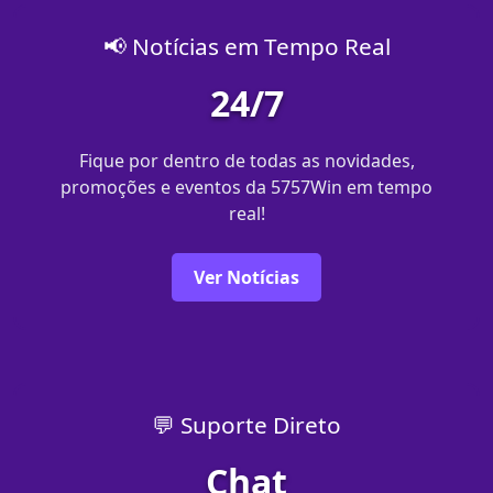
📢 Notícias em Tempo Real
24/7
Fique por dentro de todas as novidades,
promoções e eventos da 5757Win em tempo
real!
Ver Notícias
💬 Suporte Direto
Chat