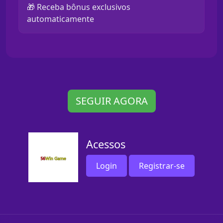
🎁 Receba bônus exclusivos
automaticamente
SEGUIR AGORA
Acessos
Login
Registrar-se