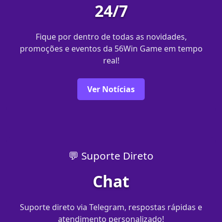
24/7
Fique por dentro de todas as novidades,
promoções e eventos da 56Win Game em tempo
real!
Ver Notícias
💬 Suporte Direto
Chat
Suporte direto via Telegram, respostas rápidas e
atendimento personalizado!