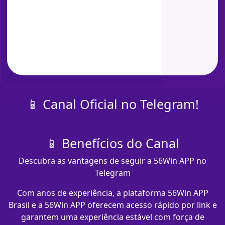
📱 Canal Oficial no Telegram!
📱 Benefícios do Canal
Descubra as vantagens de seguir a 56Win APP no
Telegram
Com anos de experiência, a plataforma 56Win APP
Brasil e a 56Win APP oferecem acesso rápido por link e
garantem uma experiência estável com força de