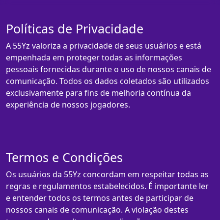
Políticas de Privacidade
A 55Yz valoriza a privacidade de seus usuários e está
empenhada em proteger todas as informações
pessoais fornecidas durante o uso de nossos canais de
comunicação. Todos os dados coletados são utilizados
exclusivamente para fins de melhoria contínua da
experiência de nossos jogadores.
Termos e Condições
Os usuários da 55Yz concordam em respeitar todas as
regras e regulamentos estabelecidos. É importante ler
e entender todos os termos antes de participar de
nossos canais de comunicação. A violação destes