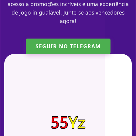
acesso a promoções incríveis e uma experiência
de jogo inigualável. Junte-se aos vencedores
agora!
SEGUIR NO TELEGRAM