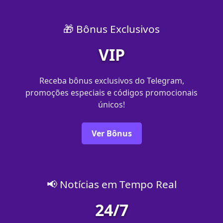
🎁 Bônus Exclusivos
VIP
Receba bônus exclusivos do Telegram,
promoções especiais e códigos promocionais
únicos!
Ver Bônus
📢 Notícias em Tempo Real
24/7