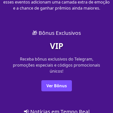
esses eventos adicionam uma camada extra de emoção
e a chance de ganhar prêmios ainda maiores.
🎁 Bônus Exclusivos
VIP
Receba bônus exclusivos do Telegram,
promoções especiais e códigos promocionais
únicos!
Ver Bônus
📢 Notícias em Tempo Real