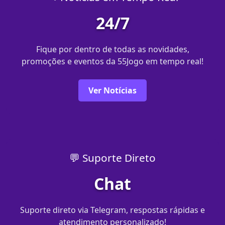
24/7
Fique por dentro de todas as novidades,
promoções e eventos da 55Jogo em tempo real!
Ver Notícias
💬 Suporte Direto
Chat
Suporte direto via Telegram, respostas rápidas e
atendimento personalizado!