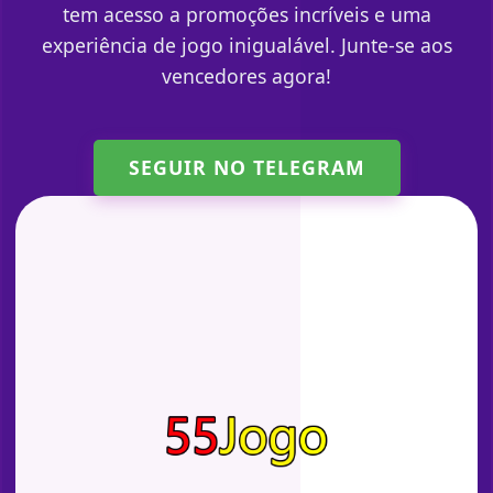
tem acesso a promoções incríveis e uma
experiência de jogo inigualável. Junte-se aos
vencedores agora!
SEGUIR NO TELEGRAM