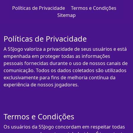
Políticas de Privacidade
Termos e Condições
Sitemap
Políticas de Privacidade
A 55Jogo valoriza a privacidade de seus usuários e está
empenhada em proteger todas as informações
pessoais fornecidas durante o uso de nossos canais de
comunicação. Todos os dados coletados são utilizados
exclusivamente para fins de melhoria contínua da
experiência de nossos jogadores.
Termos e Condições
Os usuários da 55Jogo concordam em respeitar todas