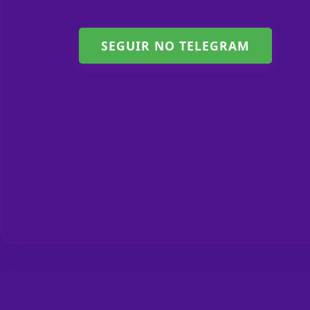
SEGUIR NO TELEGRAM