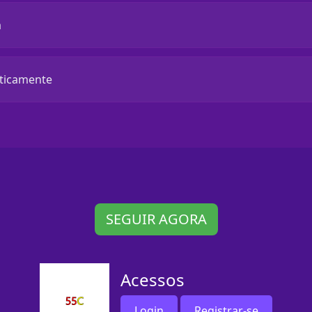
a
aticamente
SEGUIR AGORA
Acessos
Login
Registrar-se