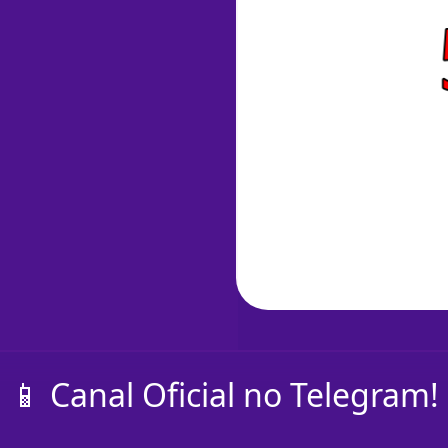
📱 Canal Oficial no Telegram!