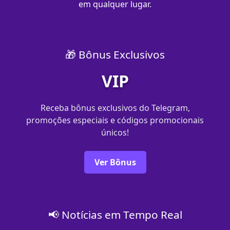
em qualquer lugar.
🎁 Bônus Exclusivos
VIP
Receba bônus exclusivos do Telegram,
promoções especiais e códigos promocionais
únicos!
Ver Bônus
📢 Notícias em Tempo Real