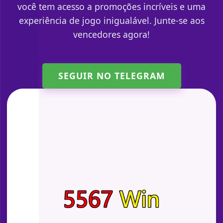
você tem acesso a promoções incríveis e uma
experiência de jogo inigualável. Junte-se aos
vencedores agora!
SEGUIR NO TELEGRAM