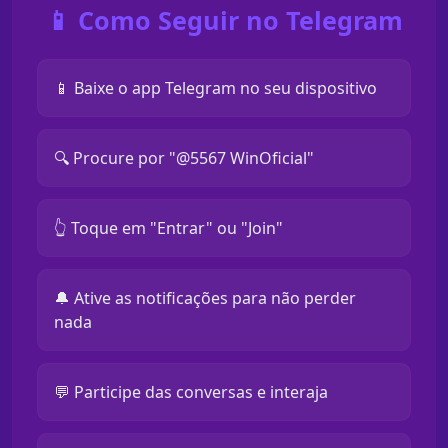
📱 Como Seguir no Telegram
📱 Baixe o app Telegram no seu dispositivo
🔍 Procure por "@5567 WinOficial"
👆 Toque em "Entrar" ou "Join"
🔔 Ative as notificações para não perder
nada
💬 Participe das conversas e interaja