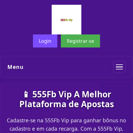
Login
Registrar-se
Menu
📱 555Fb Vip A Melhor
Plataforma de Apostas
Cadastre-se na 555Fb Vip para ganhar bônus no
cadastro e em cada recarga. Com a 555Fb Vip,