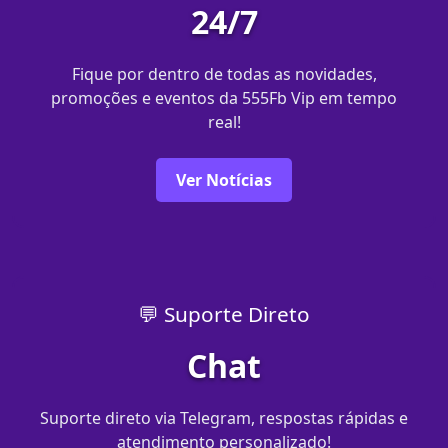
24/7
Fique por dentro de todas as novidades,
promoções e eventos da 555Fb Vip em tempo
real!
Ver Notícias
💬 Suporte Direto
Chat
Suporte direto via Telegram, respostas rápidas e
atendimento personalizado!