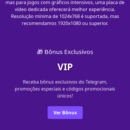
mas para jogos com gráficos intensivos, uma placa de
vídeo dedicada oferecerá melhor experiência.
Resolução mínima de 1024x768 é suportada, mas
recomendamos 1920x1080 ou superior.
🎁 Bônus Exclusivos
VIP
Receba bônus exclusivos do Telegram,
promoções especiais e códigos promocionais
únicos!
Ver Bônus