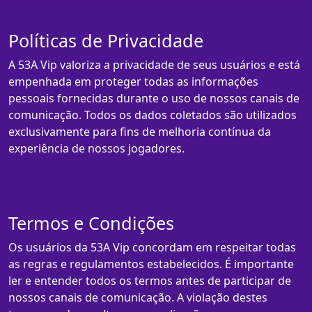
Políticas de Privacidade
A 53A Vip valoriza a privacidade de seus usuários e está
empenhada em proteger todas as informações
pessoais fornecidas durante o uso de nossos canais de
comunicação. Todos os dados coletados são utilizados
exclusivamente para fins de melhoria contínua da
experiência de nossos jogadores.
Termos e Condições
Os usuários da 53A Vip concordam em respeitar todas
as regras e regulamentos estabelecidos. É importante
ler e entender todos os termos antes de participar de
nossos canais de comunicação. A violação destes