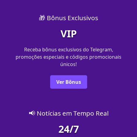
🎁 Bônus Exclusivos
VIP
Receba bônus exclusivos do Telegram,
promoções especiais e códigos promocionais
únicos!
Ver Bônus
📢 Notícias em Tempo Real
24/7