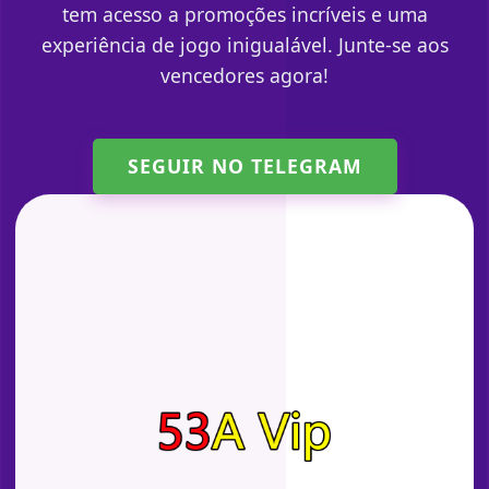
tem acesso a promoções incríveis e uma
experiência de jogo inigualável. Junte-se aos
vencedores agora!
SEGUIR NO TELEGRAM