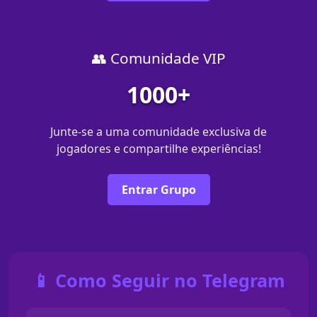
👥 Comunidade VIP
1000+
Junte-se a uma comunidade exclusiva de
jogadores e compartilhe experiências!
Entrar Grupo
📱 Como Seguir no Telegram