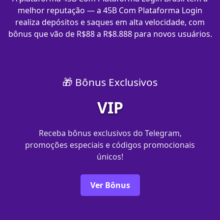
melhor reputação — a 45B Com Plataforma Login
realiza depósitos e saques em alta velocidade, com
bônus que vão de R$88 a R$8.888 para novos usuários.
🎁 Bônus Exclusivos
VIP
Receba bônus exclusivos do Telegram,
promoções especiais e códigos promocionais
únicos!
Ver Bônus