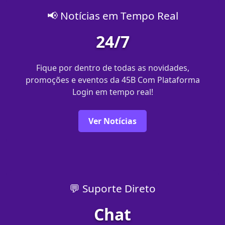
📢 Notícias em Tempo Real
24/7
Fique por dentro de todas as novidades,
promoções e eventos da 45B Com Plataforma
Login em tempo real!
Ver Notícias
💬 Suporte Direto
Chat