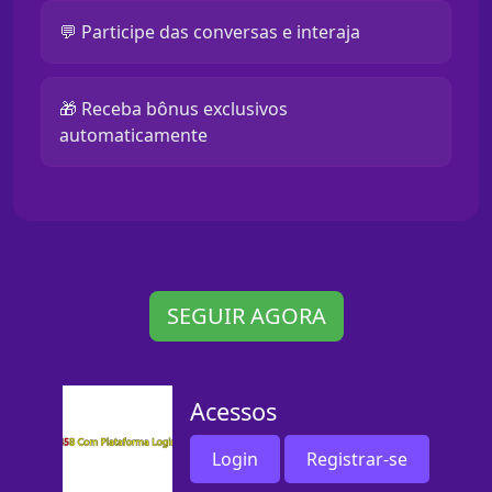
💬 Participe das conversas e interaja
🎁 Receba bônus exclusivos
automaticamente
SEGUIR AGORA
Acessos
Login
Registrar-se