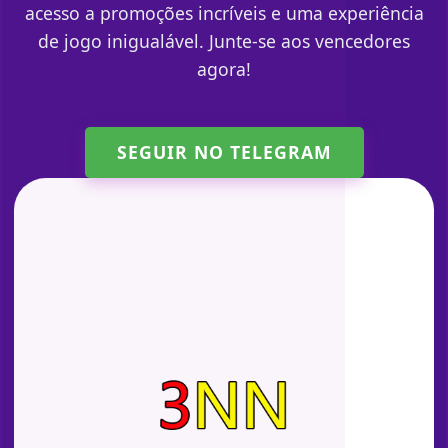
acesso a promoções incríveis e uma experiência
de jogo inigualável. Junte-se aos vencedores
agora!
SEGUIR NO TELEGRAM