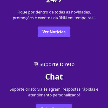
Fique por dentro de todas as novidades,
promoções e eventos da 3NN em tempo real!
Ver Notícias
💬 Suporte Direto
Chat
Suporte direto via Telegram, respostas rápidas e
atendimento personalizado!