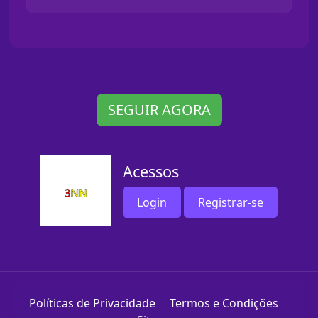
SEGUIR AGORA
Acessos
Login
Registrar-se
Políticas de Privacidade
Termos e Condições