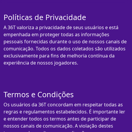
Políticas de Privacidade
A 36T valoriza a privacidade de seus usuários e está
empenhada em proteger todas as informações
pessoais fornecidas durante o uso de nossos canais de
comunicação. Todos os dados coletados são utilizados
exclusivamente para fins de melhoria contínua da
experiência de nossos jogadores.
Termos e Condições
Os usuários da 36T concordam em respeitar todas as
regras e regulamentos estabelecidos. É importante ler
e entender todos os termos antes de participar de
nossos canais de comunicação. A violação destes