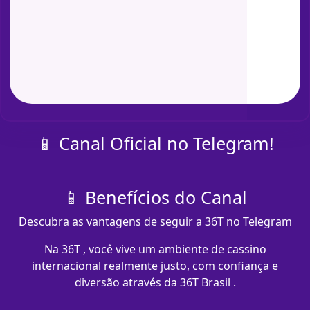
📱 Canal Oficial no Telegram!
📱 Benefícios do Canal
Descubra as vantagens de seguir a 36T no Telegram
Na 36T , você vive um ambiente de cassino
internacional realmente justo, com confiança e
diversão através da 36T Brasil .