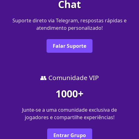
Chat
Suporte direto via Telegram, respostas rápidas e
atendimento personalizado!
Falar Suporte
👥 Comunidade VIP
1000+
Junte-se a uma comunidade exclusiva de
jogadores e compartilhe experiências!
Entrar Grupo