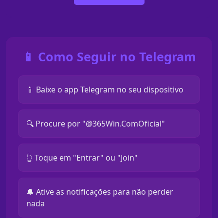
📱 Como Seguir no Telegram
📱 Baixe o app Telegram no seu dispositivo
🔍 Procure por "@365Win.ComOficial"
👆 Toque em "Entrar" ou "Join"
🔔 Ative as notificações para não perder
nada