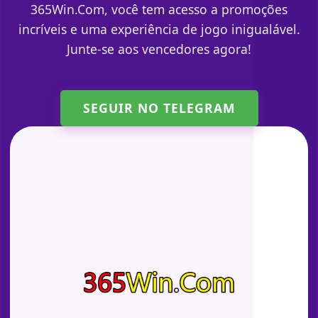
365Win.Com, você tem acesso a promoções
incríveis e uma experiência de jogo inigualável.
Junte-se aos vencedores agora!
SEGUIR NO TELEGRAM