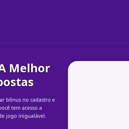
A Melhor
postas
ar bônus no cadastro e
você tem acesso a
e jogo inigualável.