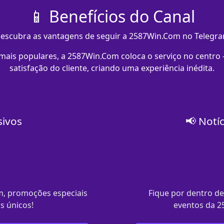
📱 Benefícios do Canal
escubra as vantagens de seguir a 2587Win.Com no Telegr
ais populares, a 2587Win.Com coloca o serviço no centro
satisfação do cliente, criando uma experiência inédita.
sivos
📢 Notí
m, promoções especiais
Fique por dentro d
s únicos!
eventos da 2