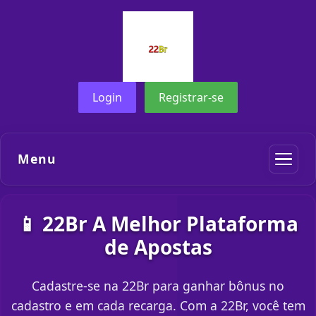
Login
Registrar-se
Menu
📱 22Br A Melhor Plataforma
de Apostas
Cadastre-se na 22Br para ganhar bônus no
cadastro e em cada recarga. Com a 22Br, você tem