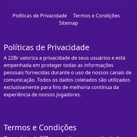
Políticas de Privacidade
Termos e Condições
Sitemap
Políticas de Privacidade
A 22Br valoriza a privacidade de seus usuários e está
empenhada em proteger todas as informações
pessoais fornecidas durante o uso de nossos canais de
comunicação. Todos os dados coletados são utilizados
exclusivamente para fins de melhoria contínua da
experiência de nossos jogadores.
Termos e Condições