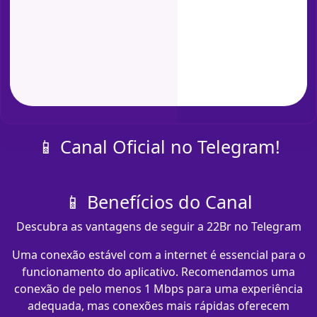
📱 Canal Oficial no Telegram!
📱 Benefícios do Canal
Descubra as vantagens de seguir a 22Br no Telegram
Uma conexão estável com a internet é essencial para o
funcionamento do aplicativo. Recomendamos uma
conexão de pelo menos 1 Mbps para uma experiência
adequada, mas conexões mais rápidas oferecem