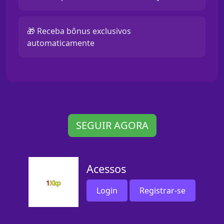
🎁 Receba bônus exclusivos
automaticamente
SEGUIR AGORA
Acessos
Login
Registrar-se