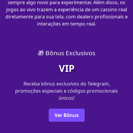
sempre algo novo para experimentar. Além disso, os
jogos ao vivo trazem a experiência de um cassino real
diretamente para sua tela, com dealers profissionais e
interações em tempo real.
🎁 Bônus Exclusivos
VIP
Receba bônus exclusivos do Telegram,
promoções especiais e códigos promocionais
únicos!
Ver Bônus