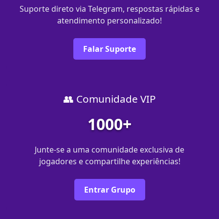
Suporte direto via Telegram, respostas rápidas e
atendimento personalizado!
Falar Suporte
👥 Comunidade VIP
1000+
Junte-se a uma comunidade exclusiva de
jogadores e compartilhe experiências!
Entrar Grupo