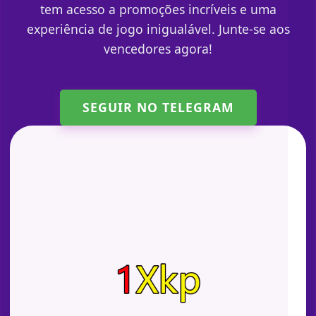
tem acesso a promoções incríveis e uma
experiência de jogo inigualável. Junte-se aos
vencedores agora!
SEGUIR NO TELEGRAM