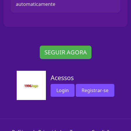
automaticamente
SEGUIR AGORA
Acessos
Login
Registrar-se