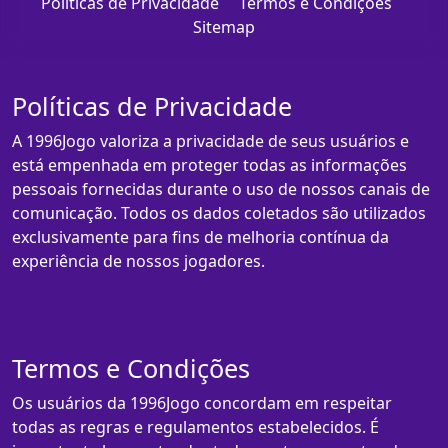
Políticas de Privacidade
Termos e Condições
Sitemap
Políticas de Privacidade
A 1996Jogo valoriza a privacidade de seus usuários e
está empenhada em proteger todas as informações
pessoais fornecidas durante o uso de nossos canais de
comunicação. Todos os dados coletados são utilizados
exclusivamente para fins de melhoria contínua da
experiência de nossos jogadores.
Termos e Condições
Os usuários da 1996Jogo concordam em respeitar
todas as regras e regulamentos estabelecidos. É