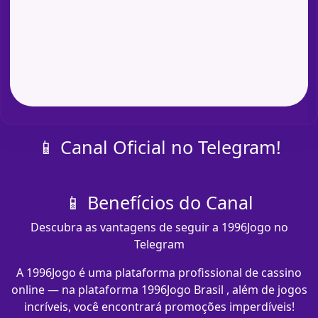
📱 Canal Oficial no Telegram!
📱 Benefícios do Canal
Descubra as vantagens de seguir a 1996Jogo no
Telegram
A 1996Jogo é uma plataforma profissional de cassino
online — na plataforma 1996Jogo Brasil , além de jogos
incríveis, você encontrará promoções imperdíveis!