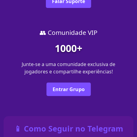
Falar Suporte
👥 Comunidade VIP
1000+
Junte-se a uma comunidade exclusiva de
jogadores e compartilhe experiências!
Entrar Grupo
📱 Como Seguir no Telegram