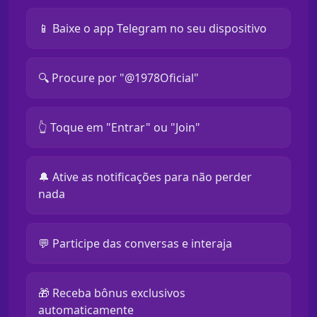
📱 Baixe o app Telegram no seu dispositivo
🔍 Procure por "@1978Oficial"
👆 Toque em "Entrar" ou "Join"
🔔 Ative as notificações para não perder
nada
💬 Participe das conversas e interaja
🎁 Receba bônus exclusivos
automaticamente