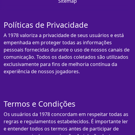
Sitemap
Políticas de Privacidade
A 1978 valoriza a privacidade de seus usuários e está
empenhada em proteger todas as informações
pessoais fornecidas durante o uso de nossos canais de
comunicação. Todos os dados coletados são utilizados
exclusivamente para fins de melhoria contínua da
experiência de nossos jogadores.
Termos e Condições
Os usuários da 1978 concordam em respeitar todas as
regras e regulamentos estabelecidos. É importante ler
e entender todos os termos antes de participar de