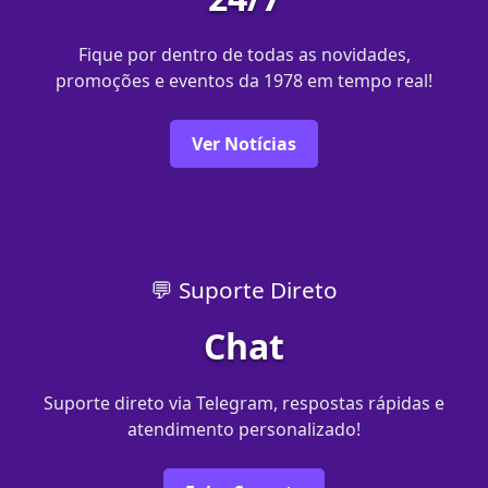
Fique por dentro de todas as novidades,
promoções e eventos da 1978 em tempo real!
Ver Notícias
💬 Suporte Direto
Chat
Suporte direto via Telegram, respostas rápidas e
atendimento personalizado!