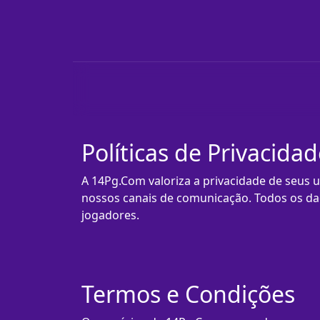
Políticas de Privacida
A 14Pg.Com valoriza a privacidade de seus
nossos canais de comunicação. Todos os dad
jogadores.
Termos e Condições