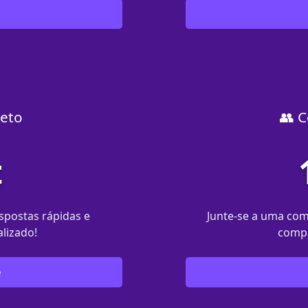
reto
👥 
t
espostas rápidas e
Junte-se a uma com
lizado!
compa
e