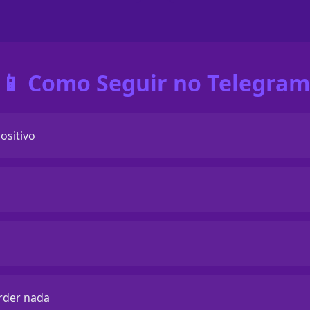
📱 Como Seguir no Telegram
ositivo
erder nada