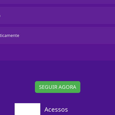
a
aticamente
SEGUIR AGORA
Acessos