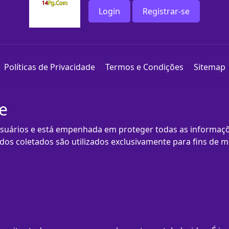
Login
Registrar-se
Políticas de Privacidade
Termos e Condições
Sitemap
de
 usuários e está empenhada em proteger todas as informaçõ
os coletados são utilizados exclusivamente para fins de m