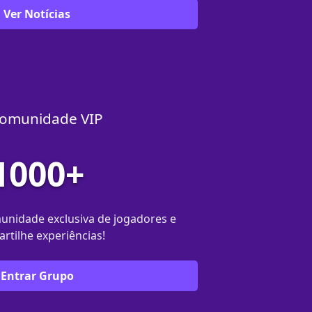
Ver Notícias
Comunidade VIP
1000+
unidade exclusiva de jogadores e
rtilhe experiências!
Entrar Grupo