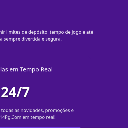
ir limites de depósito, tempo de jogo e até
ja sempre divertida e segura.
cias em Tempo Real
24/7
e todas as novidades, promoções e
 14Pg.Com em tempo real!