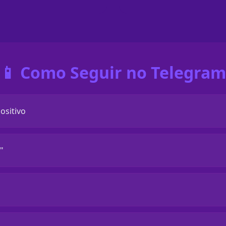
📱 Como Seguir no Telegram
ositivo
"