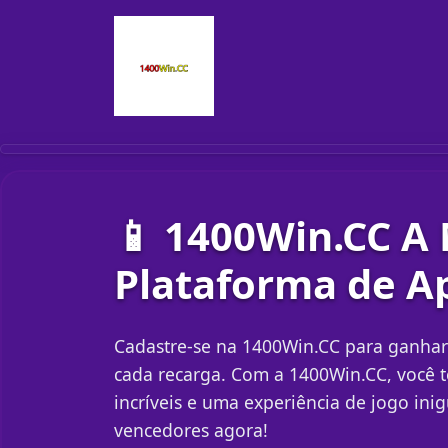
📱 1400Win.CC A
Plataforma de A
Cadastre-se na 1400Win.CC para ganhar
cada recarga. Com a 1400Win.CC, você 
incríveis e uma experiência de jogo inig
vencedores agora!