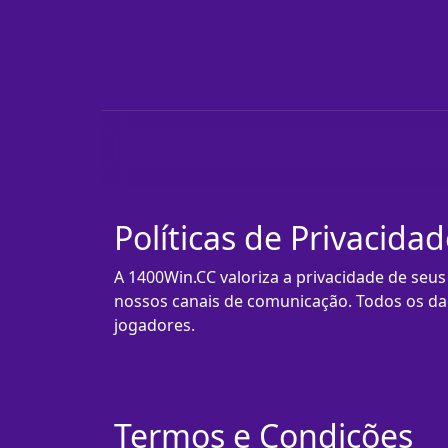
Políticas de Privacida
A 1400Win.CC valoriza a privacidade de seu
nossos canais de comunicação. Todos os dad
jogadores.
Termos e Condições