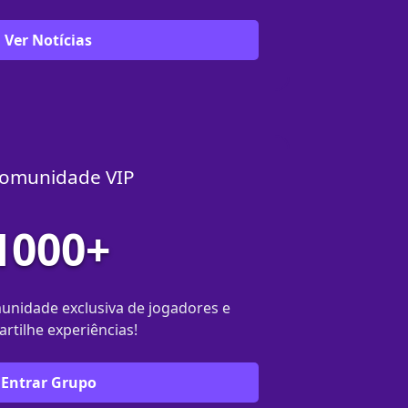
Ver Notícias
Comunidade VIP
1000+
unidade exclusiva de jogadores e
rtilhe experiências!
Entrar Grupo