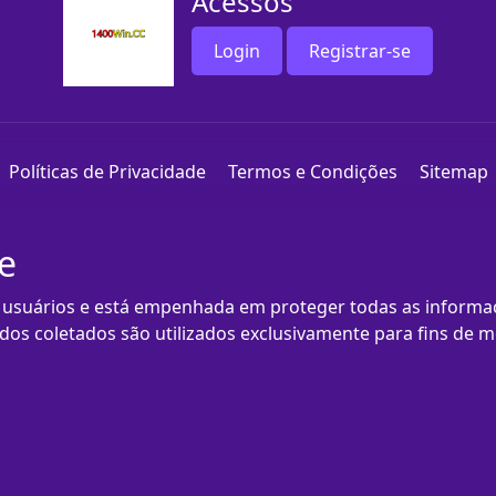
Acessos
Login
Registrar-se
Políticas de Privacidade
Termos e Condições
Sitemap
de
s usuários e está empenhada em proteger todas as informa
os coletados são utilizados exclusivamente para fins de m