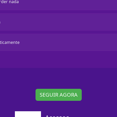
erder nada
a
aticamente
SEGUIR AGORA