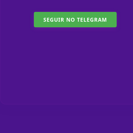
SEGUIR NO TELEGRAM