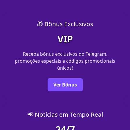
🎁 Bônus Exclusivos
VIP
Receba bônus exclusivos do Telegram,
promoções especiais e códigos promocionais
únicos!
Ver Bônus
📢 Notícias em Tempo Real
24/7