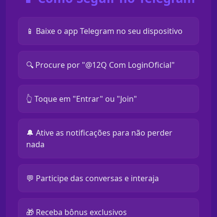
📱 Baixe o app Telegram no seu dispositivo
🔍 Procure por "@12Q Com LoginOficial"
👆 Toque em "Entrar" ou "Join"
🔔 Ative as notificações para não perder
nada
💬 Participe das conversas e interaja
🎁 Receba bônus exclusivos