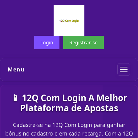
Login
Registrar-se
Menu
📱 12Q Com Login A Melhor
Plataforma de Apostas
Cadastre-se na 12Q Com Login para ganhar
bônus no cadastro e em cada recarga. Com a 12Q