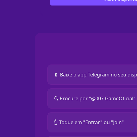
📱 Baixe o app Telegram no seu disp
🔍 Procure por "@007 GameOficial"
👆 Toque em "Entrar" ou "Join"