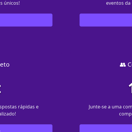
s únicos!
eventos da
reto
👥 
t
espostas rápidas e
Junte-se a uma com
lizado!
compa
e