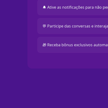
🔔 Ative as notificações para não p
💬 Participe das conversas e interaj
🎁 Receba bônus exclusivos autom