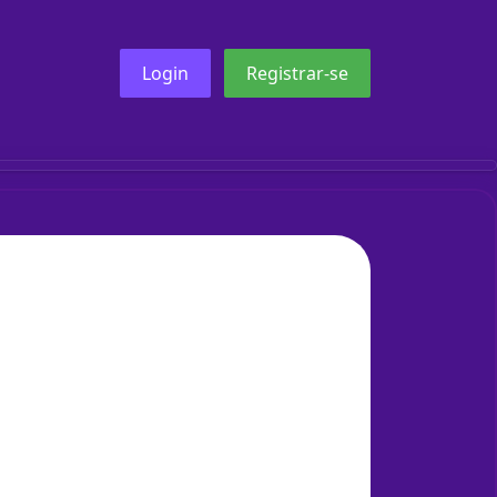
Login
Registrar-se