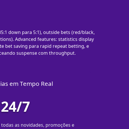
5:1 down para 5:1), outside bets (red/black,
tions). Advanced features: statistics display
e bet saving para rapid repeat betting, e
alanceando suspense com throughput.
cias em Tempo Real
24/7
e todas as novidades, promoções e