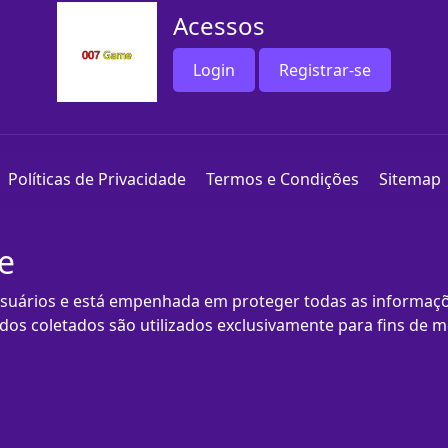
Acessos
Login
Registrar-se
Políticas de Privacidade
Termos e Condições
Sitemap
de
 usuários e está empenhada em proteger todas as informaçõ
os coletados são utilizados exclusivamente para fins de m